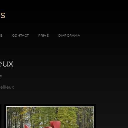
es
ES
CONTACT
PRIVÉ
DIAPORAMA
leux
e
eilleux