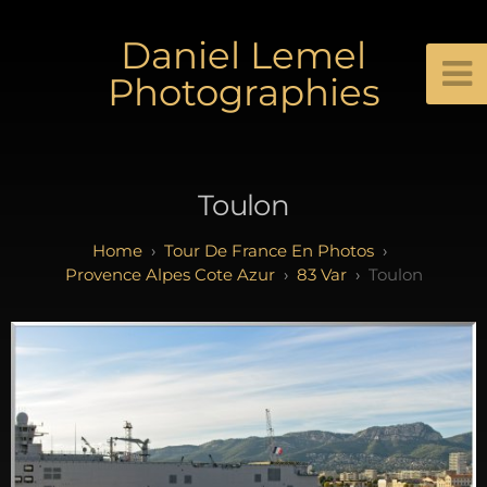
Daniel Lemel
Photographies
Toulon
Tour De France En Photos
Provence Alpes Cote Azur
83 Var
Toulon