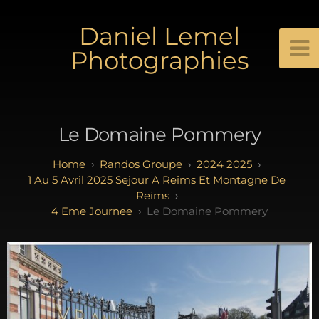
Daniel Lemel
Photographies
Le Domaine Pommery
Randos Groupe
2024 2025
1 Au 5 Avril 2025 Sejour A Reims Et Montagne De
Reims
4 Eme Journee
Le Domaine Pommery