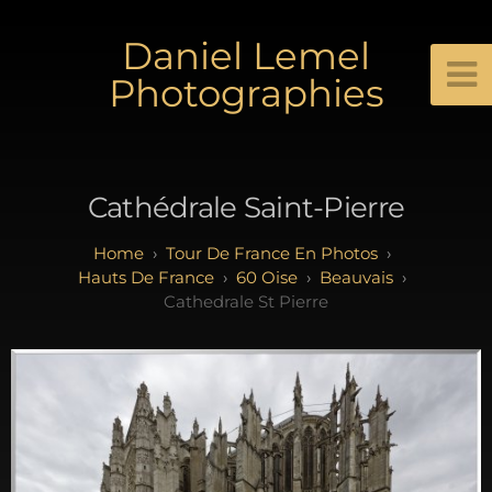
Daniel Lemel
Photographies
Cathédrale Saint-Pierre
Tour De France En Photos
Hauts De France
60 Oise
Beauvais
Cathedrale St Pierre