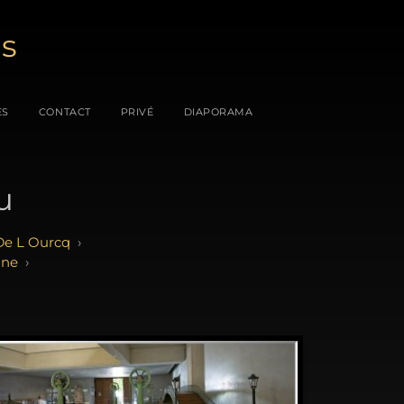
es
ES
CONTACT
PRIVÉ
DIAPORAMA
u
 De L Ourcq
nne