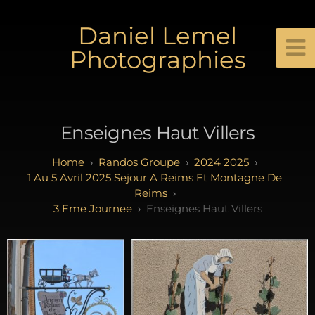
Daniel Lemel
Photographies
Enseignes Haut Villers
Randos Groupe
2024 2025
1 Au 5 Avril 2025 Sejour A Reims Et Montagne De
Reims
3 Eme Journee
Enseignes Haut Villers