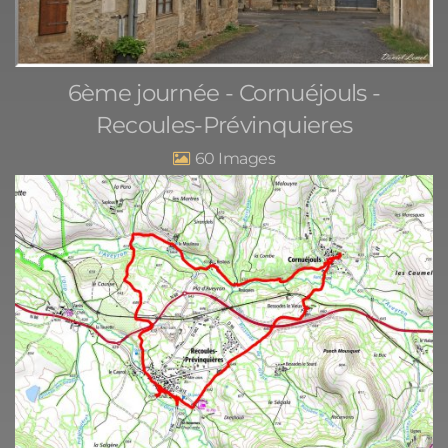
6ème journée - Cornuéjouls -
Recoules-Prévinquieres
60