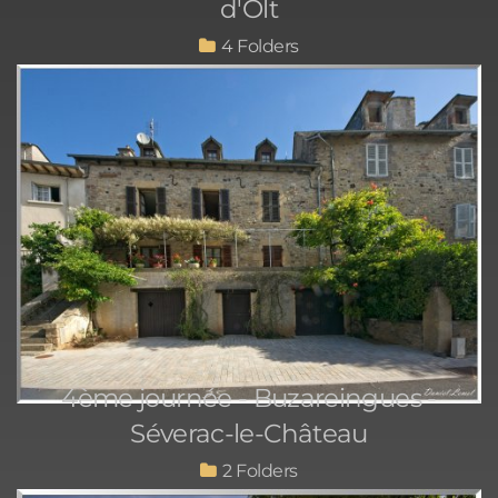
d'Olt
4
4ème journée - Buzareingues -
Séverac-le-Château
2