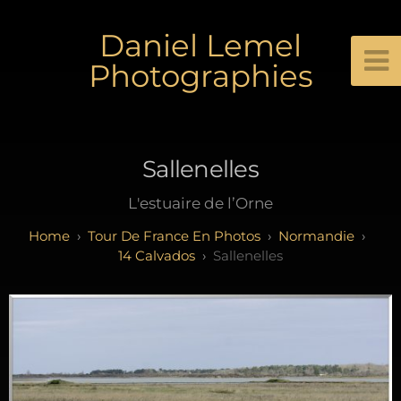
Daniel Lemel
Photographies
Sallenelles
L'estuaire de l’Orne
Tour De France En Photos
Normandie
14 Calvados
Sallenelles