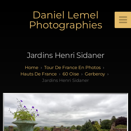
Daniel Lemel
Photographies
Jardins Henri Sidaner
Tour De France En Photos
Hauts De France
60 Oise
Gerberoy
Jardins Henri Sidaner