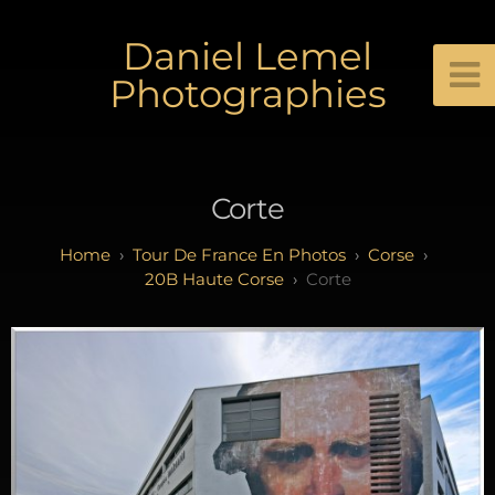
Daniel Lemel
Photographies
Corte
Tour De France En Photos
Corse
20B Haute Corse
Corte