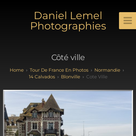
Daniel Lemel
Photographies
Côté ville
Tour De France En Photos
Normandie
14 Calvados
Blonville
Cote Ville