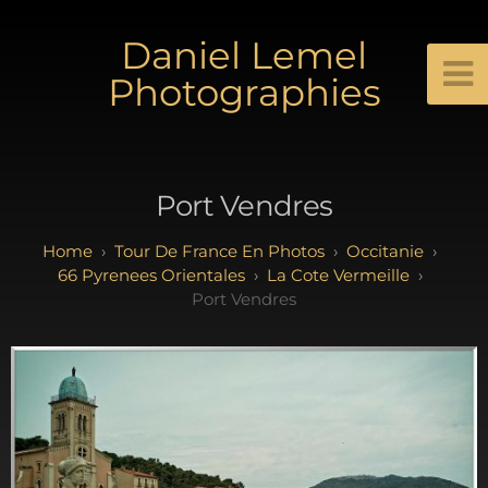
Daniel Lemel
Photographies
Port Vendres
Tour De France En Photos
Occitanie
66 Pyrenees Orientales
La Cote Vermeille
Port Vendres