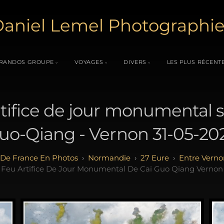
aniel Lemel Photographi
RANDOS GROUPE
VOYAGES
DIVERS
LES PLUS RÉCENT
rtifice de jour monumental s
uo-Qiang - Vernon 31-05-20
 De France En Photos
Normandie
27 Eure
Entre Verno
Feu Artifice De Jour Monumental De Cai Guo Qiang Vernon